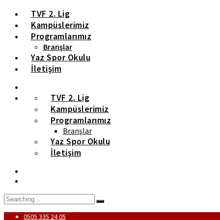
TVF 2. Lig
Kampüslerimiz
Programlarımız
Branşlar
Yaz Spor Okulu
İletişim
TVF 2. Lig
Kampüslerimiz
Programlarımız
Branşlar
Yaz Spor Okulu
İletişim
0505 335 24 05