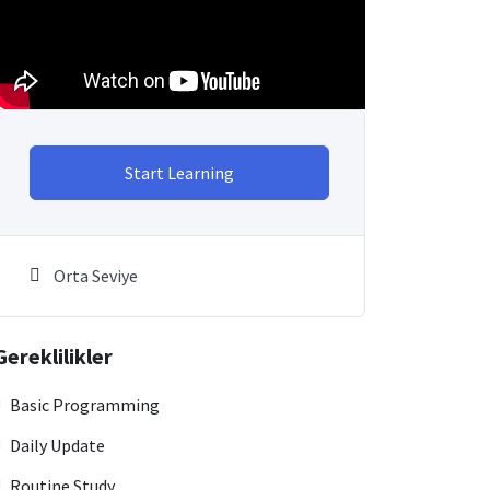
Start Learning
Orta Seviye
Gereklilikler
Basic Programming
Daily Update
Routine Study