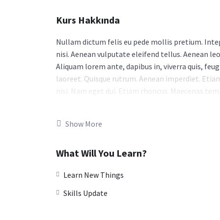
Kurs Hakkında
Nullam dictum felis eu pede mollis pretium. Int
nisi. Aenean vulputate eleifend tellus. Aenean leo
Aliquam lorem ante, dapibus in, viverra quis, feugi
laoreet. Quisque rutrum. Aenean imperdiet. Etiam 
nisi. Nam eget dui. Etiam rhoncus. Maecenas t
libero, sit amet adipiscing sem neque sed ipsum. 
lorem. Maecenas nec odio et ante tincidunt tempu
Show More
Nullam quis ante. Etiam sit amet orci eget eros fa
nibh. Donec sodales sagittis magna. Sed consequa
What Will You Learn?
Donec pede justo, fringilla vel, aliquet nec, vulpu
venenatis vitae, justo. Nullam dictum felis eu pe
Learn New Things
elementum semper nisi. Aenean vulputate eleifen
Skills Update