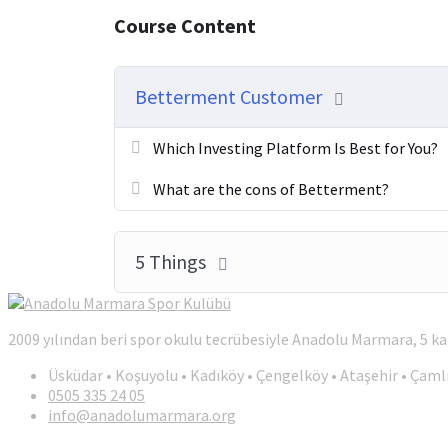
Course Content
Betterment Customer
Which Investing Platform Is Best for You?
What are the cons of Betterment?
5 Things
2009 yılından beri spor okulu tecrübesiyle Anadolu Marmara, 5 
Üsküdar • Koşuyolu • Kadıköy • Çengelköy • Ataşehir • Çaml
0505 335 24 05
info@anadolumarmara.org