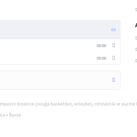
00:00
00:00
kampüste binlerce çocuğa basketbol, voleybol, cimnastik ve yüzme
ıca • Bursa