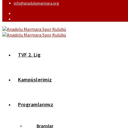
info@anadolumarmara.org
TVF 2. Lig
Kampüslerimiz
Programlarımız
Branşlar