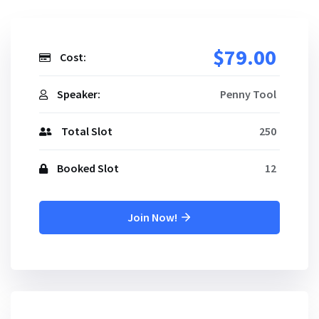
$79.00
Cost:
Speaker:
Penny Tool
Total Slot
250
Booked Slot
12
Join Now!