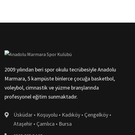
2009 yılından beri spor okulu tecrübesiyle Anadolu
Marmara, 5 kampüste binlerce çocuğa basketbol,
voleybol, cimnastik ve yüzme branşlarında
profesyonel eğitim sunmaktadır.
Üsküdar • Koşuyolu • Kadıköy • Çengelköy •
Ataşehir • Çamlıca • Bursa