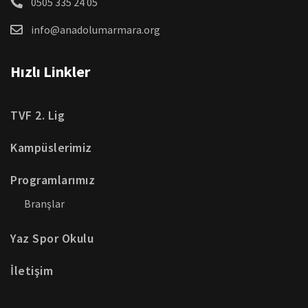
0505 335 24 05
info@anadolumarmara.org
Hızlı Linkler
TVF 2. Lig
Kampüslerimiz
Programlarımız
Branşlar
Yaz Spor Okulu
İletişim