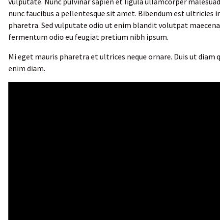
vulputate. Nunc pulvinar sapien et ligula ullamcorper malesua
nunc faucibus a pellentesque sit amet. Bibendum est ultricies int
pharetra. Sed vulputate odio ut enim blandit volutpat maecenas 
fermentum odio eu feugiat pretium nibh ipsum.
Mi eget mauris pharetra et ultrices neque ornare. Duis ut diam
enim diam.