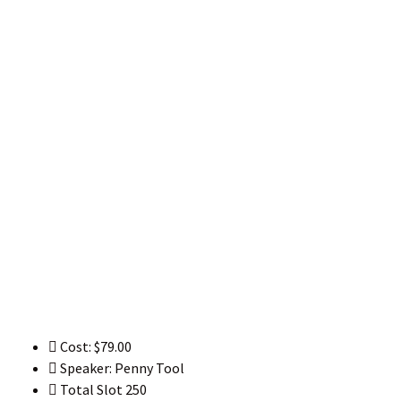
Cost:
$79.00
Speaker:
Penny Tool
Total Slot
250