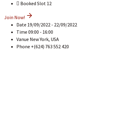
Booked Slot
12
Join Now!
Date
19/09/2022 - 22/09/2022
Time
09:00 - 16:00
Vanue
New York, USA
Phone
+(624) 763 552 420