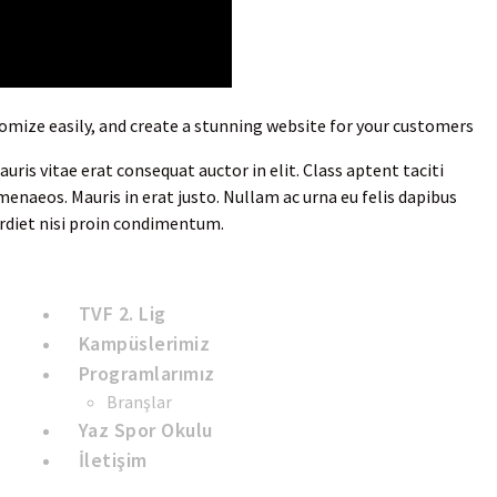
omize easily, and create a stunning website for your customers
uris vitae erat consequat auctor in elit. Class aptent taciti
menaeos. Mauris in erat justo. Nullam ac urna eu felis dapibus
rdiet nisi proin condimentum.
Hızlı Linkler
TVF 2. Lig
Kampüslerimiz
Programlarımız
Branşlar
Yaz Spor Okulu
İletişim