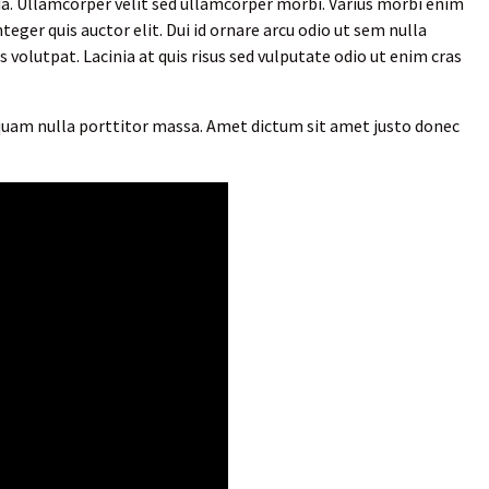
da. Ullamcorper velit sed ullamcorper morbi. Varius morbi enim
eger quis auctor elit. Dui id ornare arcu odio ut sem nulla
volutpat. Lacinia at quis risus sed vulputate odio ut enim cras
 quam nulla porttitor massa. Amet dictum sit amet justo donec