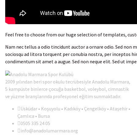
Feel free to choose from our huge selection of templates, cust
Nam nec tellus a odio tincidunt auctor a ornare odio. Sed non ma
sociosqu ad litora torquent per conubia nostra, per inceptos hi
condimentum sit amet a augue. Sed non neque elit. Sed ut impe
2009 yılından beri spor okulu tecrübesiyle Anadolu Marmara,
5 kampüste binlerce çocuğa basketbol, voleybol, cimnastik
ve yüzme branşlarında profesyonel eğitim sunmaktadır.
Üsküdar • Koşuyolu • Kadıköy • Çengelköy • Ataşehir •
Çamlıca • Bursa
0505 335 24 05
info@anadolumarmara.org